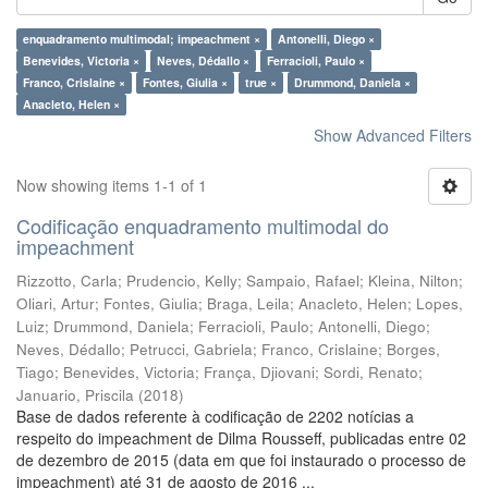
enquadramento multimodal; impeachment ×
Antonelli, Diego ×
Benevides, Victoria ×
Neves, Dédallo ×
Ferracioli, Paulo ×
Franco, Crislaine ×
Fontes, Giulia ×
true ×
Drummond, Daniela ×
Anacleto, Helen ×
Show Advanced Filters
Now showing items 1-1 of 1
Codificação enquadramento multimodal do
impeachment
Rizzotto, Carla
;
Prudencio, Kelly
;
Sampaio, Rafael
;
Kleina, Nilton
;
Oliari, Artur
;
Fontes, Giulia
;
Braga, Leila
;
Anacleto, Helen
;
Lopes,
Luiz
;
Drummond, Daniela
;
Ferracioli, Paulo
;
Antonelli, Diego
;
Neves, Dédallo
;
Petrucci, Gabriela
;
Franco, Crislaine
;
Borges,
Tiago
;
Benevides, Victoria
;
França, Djiovani
;
Sordi, Renato
;
Januario, Priscila
(
2018
)
Base de dados referente à codificação de 2202 notícias a
respeito do impeachment de Dilma Rousseff, publicadas entre 02
de dezembro de 2015 (data em que foi instaurado o processo de
impeachment) até 31 de agosto de 2016 ...