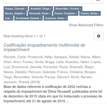
França, Djiovani ×
Antonelli, Diego ×
Benevides, Victoria ×
Neves, Dédallo ×
Ferracioli, Paulo ×
Franco, Crislaine ×
Fontes, Giulia ×
true ×
Drummond, Daniela ×
Anacleto, Helen ×
Show Advanced Filters
Now showing items 1-1 of 1
Codificação enquadramento multimodal do
impeachment
Rizzotto, Carla
;
Prudencio, Kelly
;
Sampaio, Rafael
;
Kleina, Nilton
;
Oliari, Artur
;
Fontes, Giulia
;
Braga, Leila
;
Anacleto, Helen
;
Lopes,
Luiz
;
Drummond, Daniela
;
Ferracioli, Paulo
;
Antonelli, Diego
;
Neves, Dédallo
;
Petrucci, Gabriela
;
Franco, Crislaine
;
Borges,
Tiago
;
Benevides, Victoria
;
França, Djiovani
;
Sordi, Renato
;
Januario, Priscila
(
2018
)
Base de dados referente à codificação de 2202 notícias a
respeito do impeachment de Dilma Rousseff, publicadas entre 02
de dezembro de 2015 (data em que foi instaurado o processo de
impeachment) até 31 de agosto de 2016 ...