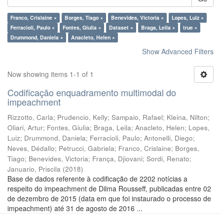
Franco, Crislaine ×
Borges, Tiago ×
Benevides, Victoria ×
Lopes, Luiz ×
Ferracioli, Paulo ×
Fontes, Giulia ×
Dataset ×
Braga, Leila ×
true ×
Drummond, Daniela ×
Anacleto, Helen ×
Show Advanced Filters
Now showing items 1-1 of 1
Codificação enquadramento multimodal do
impeachment
Rizzotto, Carla
;
Prudencio, Kelly
;
Sampaio, Rafael
;
Kleina, Nilton
;
Oliari, Artur
;
Fontes, Giulia
;
Braga, Leila
;
Anacleto, Helen
;
Lopes,
Luiz
;
Drummond, Daniela
;
Ferracioli, Paulo
;
Antonelli, Diego
;
Neves, Dédallo
;
Petrucci, Gabriela
;
Franco, Crislaine
;
Borges,
Tiago
;
Benevides, Victoria
;
França, Djiovani
;
Sordi, Renato
;
Januario, Priscila
(
2018
)
Base de dados referente à codificação de 2202 notícias a
respeito do impeachment de Dilma Rousseff, publicadas entre 02
de dezembro de 2015 (data em que foi instaurado o processo de
impeachment) até 31 de agosto de 2016 ...