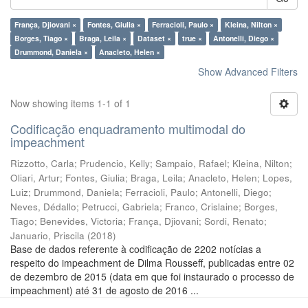
França, Djiovani ×
Fontes, Giulia ×
Ferracioli, Paulo ×
Kleina, Nilton ×
Borges, Tiago ×
Braga, Leila ×
Dataset ×
true ×
Antonelli, Diego ×
Drummond, Daniela ×
Anacleto, Helen ×
Show Advanced Filters
Now showing items 1-1 of 1
Codificação enquadramento multimodal do
impeachment
Rizzotto, Carla
;
Prudencio, Kelly
;
Sampaio, Rafael
;
Kleina, Nilton
;
Oliari, Artur
;
Fontes, Giulia
;
Braga, Leila
;
Anacleto, Helen
;
Lopes,
Luiz
;
Drummond, Daniela
;
Ferracioli, Paulo
;
Antonelli, Diego
;
Neves, Dédallo
;
Petrucci, Gabriela
;
Franco, Crislaine
;
Borges,
Tiago
;
Benevides, Victoria
;
França, Djiovani
;
Sordi, Renato
;
Januario, Priscila
(
2018
)
Base de dados referente à codificação de 2202 notícias a
respeito do impeachment de Dilma Rousseff, publicadas entre 02
de dezembro de 2015 (data em que foi instaurado o processo de
impeachment) até 31 de agosto de 2016 ...