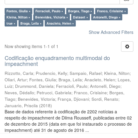
Fontes, Giulia ×
Ferracioli, Paulo ×
Borges, Tiago ×
Franco, Crislaine ×
Kleina, Nilton ×
Benevides, Victoria ×
Dataset ×
Antonelli, Diego ×
true ×
Braga, Leila ×
Anacleto, Helen ×
Show Advanced Filters
Now showing items 1-1 of 1
Codificação enquadramento multimodal do
impeachment
Rizzotto, Carla
;
Prudencio, Kelly
;
Sampaio, Rafael
;
Kleina, Nilton
;
Oliari, Artur
;
Fontes, Giulia
;
Braga, Leila
;
Anacleto, Helen
;
Lopes,
Luiz
;
Drummond, Daniela
;
Ferracioli, Paulo
;
Antonelli, Diego
;
Neves, Dédallo
;
Petrucci, Gabriela
;
Franco, Crislaine
;
Borges,
Tiago
;
Benevides, Victoria
;
França, Djiovani
;
Sordi, Renato
;
Januario, Priscila
(
2018
)
Base de dados referente à codificação de 2202 notícias a
respeito do impeachment de Dilma Rousseff, publicadas entre 02
de dezembro de 2015 (data em que foi instaurado o processo de
impeachment) até 31 de agosto de 2016 ...