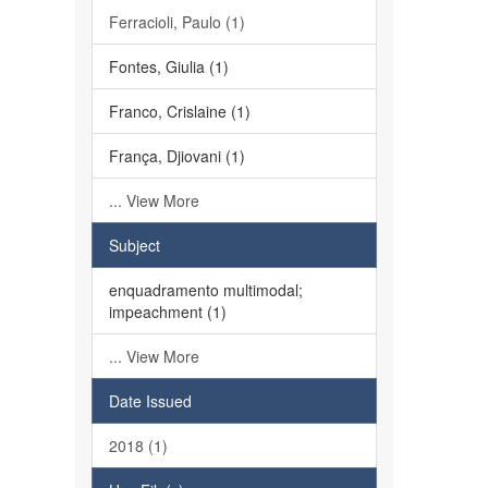
Ferracioli, Paulo (1)
Fontes, Giulia (1)
Franco, Crislaine (1)
França, Djiovani (1)
... View More
Subject
enquadramento multimodal;
impeachment (1)
... View More
Date Issued
2018 (1)