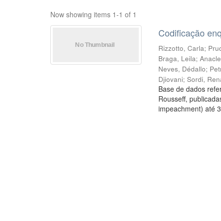
Now showing items 1-1 of 1
Codificação en
Rizzotto, Carla
;
Prud
Braga, Leila
;
Anacle
Neves, Dédallo
;
Pet
Djiovani
;
Sordi, Ren
Base de dados refer
Rousseff, publicada
impeachment) até 3