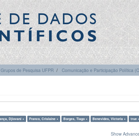
E DE DADOS
NTÍFICOS
Grupos de Pesquisa UFPR
Comunicação e Participação Política 
ança, Djiovani ×
Franco, Crislaine ×
Borges, Tiago ×
Benevides, Victoria ×
true 
Show Advanced