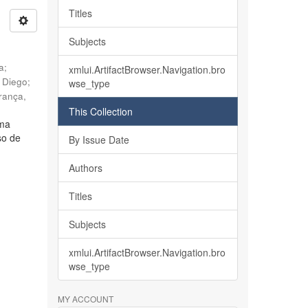
Titles
Subjects
ia
;
xmlui.ArtifactBrowser.Navigation.bro
, Diego
;
wse_type
rança,
This Collection
lma
so de
By Issue Date
Authors
Titles
Subjects
xmlui.ArtifactBrowser.Navigation.bro
wse_type
MY ACCOUNT