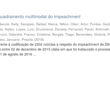
quadramento multimodal do impeachment
encio, Kelly
;
Sampaio, Rafael
;
Kleina, Nilton
;
Oliari, Artur
;
Fontes, Giul
to, Helen
;
Lopes, Luiz
;
Drummond, Daniela
;
Ferracioli, Paulo
;
Antonelli
rucci, Gabriela
;
Franco, Crislaine
;
Borges, Tiago
;
Benevides, Victoria
;
F
ato
;
Januario, Priscila
(
2018
)
ente à codificação de 2202 notícias a respeito do impeachment de Di
s entre 02 de dezembro de 2015 (data em que foi instaurado o proces
1 de agosto de 2016 ...