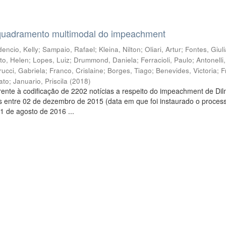
quadramento multimodal do impeachment
encio, Kelly
;
Sampaio, Rafael
;
Kleina, Nilton
;
Oliari, Artur
;
Fontes, Giul
to, Helen
;
Lopes, Luiz
;
Drummond, Daniela
;
Ferracioli, Paulo
;
Antonelli
rucci, Gabriela
;
Franco, Crislaine
;
Borges, Tiago
;
Benevides, Victoria
;
F
ato
;
Januario, Priscila
(
2018
)
ente à codificação de 2202 notícias a respeito do impeachment de Di
s entre 02 de dezembro de 2015 (data em que foi instaurado o proces
1 de agosto de 2016 ...