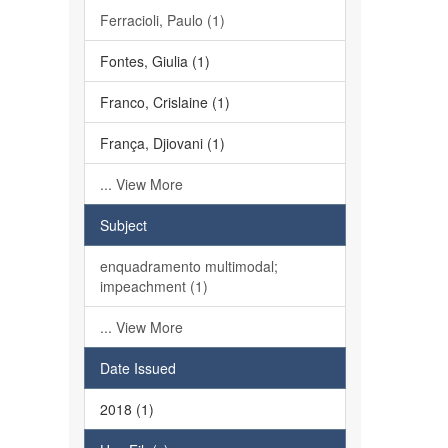
Ferracioli, Paulo (1)
Fontes, Giulia (1)
Franco, Crislaine (1)
França, Djiovani (1)
... View More
Subject
enquadramento multimodal;
impeachment (1)
... View More
Date Issued
2018 (1)