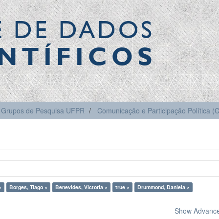
E DE DADOS
NTÍFICOS
Grupos de Pesquisa UFPR
Comunicação e Participação Política 
×
Borges, Tiago ×
Benevides, Victoria ×
true ×
Drummond, Daniela ×
Show Advanced