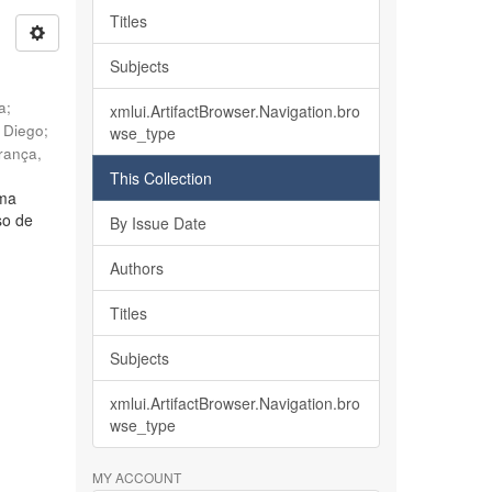
Titles
Subjects
ia
;
xmlui.ArtifactBrowser.Navigation.bro
, Diego
;
wse_type
rança,
This Collection
lma
so de
By Issue Date
Authors
Titles
Subjects
xmlui.ArtifactBrowser.Navigation.bro
wse_type
MY ACCOUNT