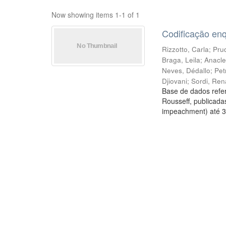
Now showing items 1-1 of 1
Codificação en
Rizzotto, Carla
;
Prud
Braga, Leila
;
Anacle
Neves, Dédallo
;
Pet
Djiovani
;
Sordi, Ren
Base de dados refer
Rousseff, publicada
impeachment) até 3