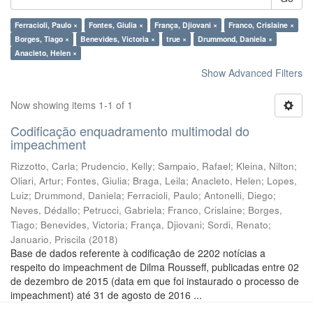
Ferracioli, Paulo ×
Fontes, Giulia ×
França, Djiovani ×
Franco, Crislaine ×
Borges, Tiago ×
Benevides, Victoria ×
true ×
Drummond, Daniela ×
Anacleto, Helen ×
Show Advanced Filters
Now showing items 1-1 of 1
Codificação enquadramento multimodal do
impeachment
Rizzotto, Carla
;
Prudencio, Kelly
;
Sampaio, Rafael
;
Kleina, Nilton
;
Oliari, Artur
;
Fontes, Giulia
;
Braga, Leila
;
Anacleto, Helen
;
Lopes,
Luiz
;
Drummond, Daniela
;
Ferracioli, Paulo
;
Antonelli, Diego
;
Neves, Dédallo
;
Petrucci, Gabriela
;
Franco, Crislaine
;
Borges,
Tiago
;
Benevides, Victoria
;
França, Djiovani
;
Sordi, Renato
;
Januario, Priscila
(
2018
)
Base de dados referente à codificação de 2202 notícias a
respeito do impeachment de Dilma Rousseff, publicadas entre 02
de dezembro de 2015 (data em que foi instaurado o processo de
impeachment) até 31 de agosto de 2016 ...