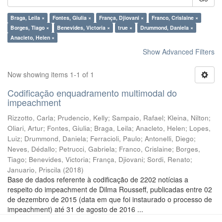
Braga, Leila ×
Fontes, Giulia ×
França, Djiovani ×
Franco, Crislaine ×
Borges, Tiago ×
Benevides, Victoria ×
true ×
Drummond, Daniela ×
Anacleto, Helen ×
Show Advanced Filters
Now showing items 1-1 of 1
Codificação enquadramento multimodal do
impeachment
Rizzotto, Carla
;
Prudencio, Kelly
;
Sampaio, Rafael
;
Kleina, Nilton
;
Oliari, Artur
;
Fontes, Giulia
;
Braga, Leila
;
Anacleto, Helen
;
Lopes,
Luiz
;
Drummond, Daniela
;
Ferracioli, Paulo
;
Antonelli, Diego
;
Neves, Dédallo
;
Petrucci, Gabriela
;
Franco, Crislaine
;
Borges,
Tiago
;
Benevides, Victoria
;
França, Djiovani
;
Sordi, Renato
;
Januario, Priscila
(
2018
)
Base de dados referente à codificação de 2202 notícias a
respeito do impeachment de Dilma Rousseff, publicadas entre 02
de dezembro de 2015 (data em que foi instaurado o processo de
impeachment) até 31 de agosto de 2016 ...