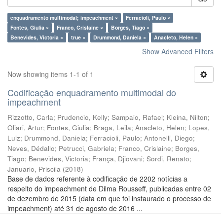
enquadramento multimodal; impeachment ×
Ferracioli, Paulo ×
Fontes, Giulia ×
Franco, Crislaine ×
Borges, Tiago ×
Benevides, Victoria ×
true ×
Drummond, Daniela ×
Anacleto, Helen ×
Show Advanced Filters
Now showing items 1-1 of 1
Codificação enquadramento multimodal do
impeachment
Rizzotto, Carla
;
Prudencio, Kelly
;
Sampaio, Rafael
;
Kleina, Nilton
;
Oliari, Artur
;
Fontes, Giulia
;
Braga, Leila
;
Anacleto, Helen
;
Lopes,
Luiz
;
Drummond, Daniela
;
Ferracioli, Paulo
;
Antonelli, Diego
;
Neves, Dédallo
;
Petrucci, Gabriela
;
Franco, Crislaine
;
Borges,
Tiago
;
Benevides, Victoria
;
França, Djiovani
;
Sordi, Renato
;
Januario, Priscila
(
2018
)
Base de dados referente à codificação de 2202 notícias a
respeito do impeachment de Dilma Rousseff, publicadas entre 02
de dezembro de 2015 (data em que foi instaurado o processo de
impeachment) até 31 de agosto de 2016 ...