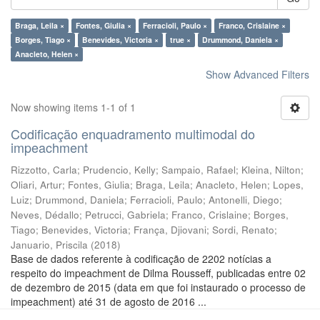
Braga, Leila ×
Fontes, Giulia ×
Ferracioli, Paulo ×
Franco, Crislaine ×
Borges, Tiago ×
Benevides, Victoria ×
true ×
Drummond, Daniela ×
Anacleto, Helen ×
Show Advanced Filters
Now showing items 1-1 of 1
Codificação enquadramento multimodal do
impeachment
Rizzotto, Carla
;
Prudencio, Kelly
;
Sampaio, Rafael
;
Kleina, Nilton
;
Oliari, Artur
;
Fontes, Giulia
;
Braga, Leila
;
Anacleto, Helen
;
Lopes,
Luiz
;
Drummond, Daniela
;
Ferracioli, Paulo
;
Antonelli, Diego
;
Neves, Dédallo
;
Petrucci, Gabriela
;
Franco, Crislaine
;
Borges,
Tiago
;
Benevides, Victoria
;
França, Djiovani
;
Sordi, Renato
;
Januario, Priscila
(
2018
)
Base de dados referente à codificação de 2202 notícias a
respeito do impeachment de Dilma Rousseff, publicadas entre 02
de dezembro de 2015 (data em que foi instaurado o processo de
impeachment) até 31 de agosto de 2016 ...