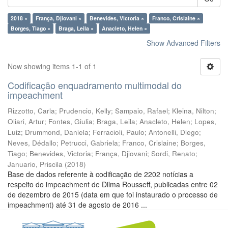
2018 ×
França, Djiovani ×
Benevides, Victoria ×
Franco, Crislaine ×
Borges, Tiago ×
Braga, Leila ×
Anacleto, Helen ×
Show Advanced Filters
Now showing items 1-1 of 1
Codificação enquadramento multimodal do
impeachment
Rizzotto, Carla
;
Prudencio, Kelly
;
Sampaio, Rafael
;
Kleina, Nilton
;
Oliari, Artur
;
Fontes, Giulia
;
Braga, Leila
;
Anacleto, Helen
;
Lopes,
Luiz
;
Drummond, Daniela
;
Ferracioli, Paulo
;
Antonelli, Diego
;
Neves, Dédallo
;
Petrucci, Gabriela
;
Franco, Crislaine
;
Borges,
Tiago
;
Benevides, Victoria
;
França, Djiovani
;
Sordi, Renato
;
Januario, Priscila
(
2018
)
Base de dados referente à codificação de 2202 notícias a
respeito do impeachment de Dilma Rousseff, publicadas entre 02
de dezembro de 2015 (data em que foi instaurado o processo de
impeachment) até 31 de agosto de 2016 ...