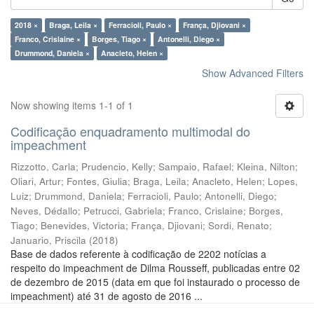
2018 ×
Braga, Leila ×
Ferracioli, Paulo ×
França, Djiovani ×
Franco, Crislaine ×
Borges, Tiago ×
Antonelli, Diego ×
Drummond, Daniela ×
Anacleto, Helen ×
Show Advanced Filters
Now showing items 1-1 of 1
Codificação enquadramento multimodal do
impeachment
Rizzotto, Carla
;
Prudencio, Kelly
;
Sampaio, Rafael
;
Kleina, Nilton
;
Oliari, Artur
;
Fontes, Giulia
;
Braga, Leila
;
Anacleto, Helen
;
Lopes,
Luiz
;
Drummond, Daniela
;
Ferracioli, Paulo
;
Antonelli, Diego
;
Neves, Dédallo
;
Petrucci, Gabriela
;
Franco, Crislaine
;
Borges,
Tiago
;
Benevides, Victoria
;
França, Djiovani
;
Sordi, Renato
;
Januario, Priscila
(
2018
)
Base de dados referente à codificação de 2202 notícias a
respeito do impeachment de Dilma Rousseff, publicadas entre 02
de dezembro de 2015 (data em que foi instaurado o processo de
impeachment) até 31 de agosto de 2016 ...