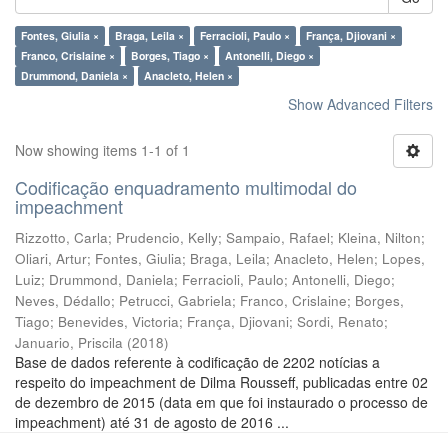
Fontes, Giulia ×
Braga, Leila ×
Ferracioli, Paulo ×
França, Djiovani ×
Franco, Crislaine ×
Borges, Tiago ×
Antonelli, Diego ×
Drummond, Daniela ×
Anacleto, Helen ×
Show Advanced Filters
Now showing items 1-1 of 1
Codificação enquadramento multimodal do
impeachment
Rizzotto, Carla
;
Prudencio, Kelly
;
Sampaio, Rafael
;
Kleina, Nilton
;
Oliari, Artur
;
Fontes, Giulia
;
Braga, Leila
;
Anacleto, Helen
;
Lopes,
Luiz
;
Drummond, Daniela
;
Ferracioli, Paulo
;
Antonelli, Diego
;
Neves, Dédallo
;
Petrucci, Gabriela
;
Franco, Crislaine
;
Borges,
Tiago
;
Benevides, Victoria
;
França, Djiovani
;
Sordi, Renato
;
Januario, Priscila
(
2018
)
Base de dados referente à codificação de 2202 notícias a
respeito do impeachment de Dilma Rousseff, publicadas entre 02
de dezembro de 2015 (data em que foi instaurado o processo de
impeachment) até 31 de agosto de 2016 ...