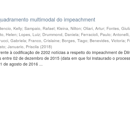
quadramento multimodal do impeachment
encio, Kelly
;
Sampaio, Rafael
;
Kleina, Nilton
;
Oliari, Artur
;
Fontes, Giul
to, Helen
;
Lopes, Luiz
;
Drummond, Daniela
;
Ferracioli, Paulo
;
Antonelli
rucci, Gabriela
;
Franco, Crislaine
;
Borges, Tiago
;
Benevides, Victoria
;
F
ato
;
Januario, Priscila
(
2018
)
ente à codificação de 2202 notícias a respeito do impeachment de Di
s entre 02 de dezembro de 2015 (data em que foi instaurado o proces
1 de agosto de 2016 ...