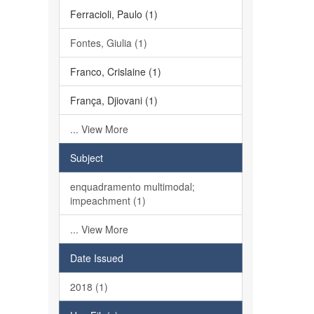
Ferracioli, Paulo (1)
Fontes, Giulia (1)
Franco, Crislaine (1)
França, Djiovani (1)
... View More
Subject
enquadramento multimodal;
impeachment (1)
... View More
Date Issued
2018 (1)