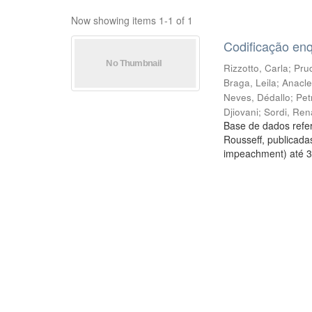
Now showing items 1-1 of 1
Codificação en
Rizzotto, Carla
;
Prud
Braga, Leila
;
Anacle
Neves, Dédallo
;
Pet
Djiovani
;
Sordi, Ren
Base de dados refer
Rousseff, publicada
impeachment) até 3