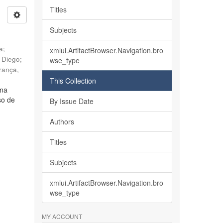
Titles
Subjects
ia
;
xmlui.ArtifactBrowser.Navigation.bro
, Diego
;
wse_type
rança,
This Collection
lma
so de
By Issue Date
Authors
Titles
Subjects
xmlui.ArtifactBrowser.Navigation.bro
wse_type
MY ACCOUNT