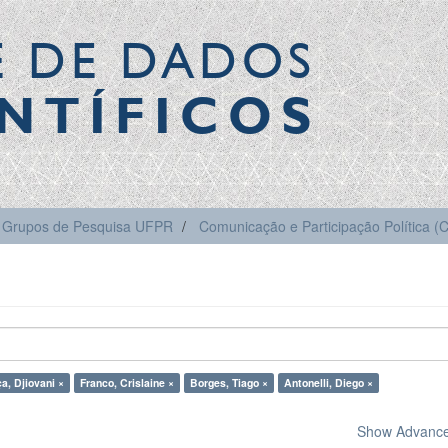
E DE DADOS
NTÍFICOS
Grupos de Pesquisa UFPR
Comunicação e Participação Política 
a, Djiovani ×
Franco, Crislaine ×
Borges, Tiago ×
Antonelli, Diego ×
Show Advanced