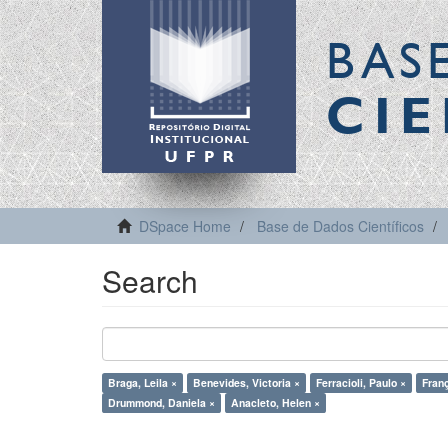
BAS
CIE
DSpace Home
Base de Dados Científicos
Search
Braga, Leila ×
Benevides, Victoria ×
Ferracioli, Paulo ×
Franç
Drummond, Daniela ×
Anacleto, Helen ×