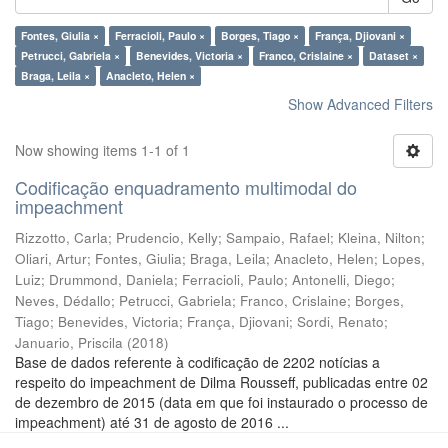
Fontes, Giulia ×
Ferracioli, Paulo ×
Borges, Tiago ×
França, Djiovani ×
Petrucci, Gabriela ×
Benevides, Victoria ×
Franco, Crislaine ×
Dataset ×
Braga, Leila ×
Anacleto, Helen ×
Show Advanced Filters
Now showing items 1-1 of 1
Codificação enquadramento multimodal do
impeachment
Rizzotto, Carla
;
Prudencio, Kelly
;
Sampaio, Rafael
;
Kleina, Nilton
;
Oliari, Artur
;
Fontes, Giulia
;
Braga, Leila
;
Anacleto, Helen
;
Lopes,
Luiz
;
Drummond, Daniela
;
Ferracioli, Paulo
;
Antonelli, Diego
;
Neves, Dédallo
;
Petrucci, Gabriela
;
Franco, Crislaine
;
Borges,
Tiago
;
Benevides, Victoria
;
França, Djiovani
;
Sordi, Renato
;
Januario, Priscila
(
2018
)
Base de dados referente à codificação de 2202 notícias a
respeito do impeachment de Dilma Rousseff, publicadas entre 02
de dezembro de 2015 (data em que foi instaurado o processo de
impeachment) até 31 de agosto de 2016 ...