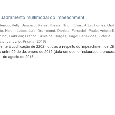
quadramento multimodal do impeachment
encio, Kelly
;
Sampaio, Rafael
;
Kleina, Nilton
;
Oliari, Artur
;
Fontes, Giul
to, Helen
;
Lopes, Luiz
;
Drummond, Daniela
;
Ferracioli, Paulo
;
Antonelli
rucci, Gabriela
;
Franco, Crislaine
;
Borges, Tiago
;
Benevides, Victoria
;
F
ato
;
Januario, Priscila
(
2018
)
ente à codificação de 2202 notícias a respeito do impeachment de Di
s entre 02 de dezembro de 2015 (data em que foi instaurado o proces
1 de agosto de 2016 ...