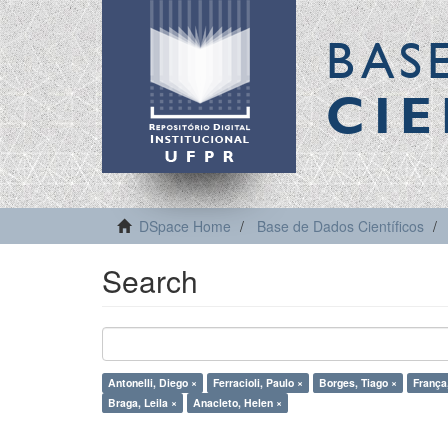
BAS
CIE
DSpace Home
Base de Dados Científicos
Search
Antonelli, Diego ×
Ferracioli, Paulo ×
Borges, Tiago ×
França,
Braga, Leila ×
Anacleto, Helen ×