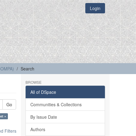
Login
(COMPA)
Search
BROWSE
All of DSpace
Go
Communities & Collections
et ×
By Issue Date
Authors
 Filters