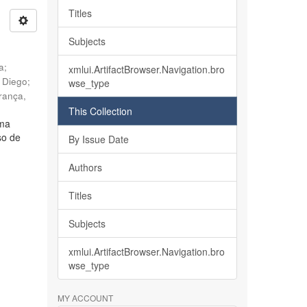
Titles
Subjects
ia
;
xmlui.ArtifactBrowser.Navigation.bro
, Diego
;
wse_type
rança,
This Collection
lma
so de
By Issue Date
Authors
Titles
Subjects
xmlui.ArtifactBrowser.Navigation.bro
wse_type
MY ACCOUNT