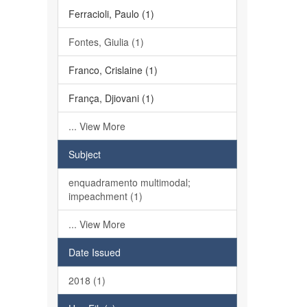
Ferracioli, Paulo (1)
Fontes, Giulia (1)
Franco, Crislaine (1)
França, Djiovani (1)
... View More
Subject
enquadramento multimodal;
impeachment (1)
... View More
Date Issued
2018 (1)