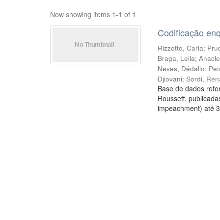
Now showing items 1-1 of 1
Codificação en
Rizzotto, Carla
;
Prud
Braga, Leila
;
Anacle
Neves, Dédallo
;
Pet
Djiovani
;
Sordi, Ren
Base de dados refer
Rousseff, publicada
impeachment) até 3