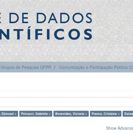
E DE DADOS
NTÍFICOS
Grupos de Pesquisa UFPR
Comunicação e Participação Política 
 Djiovani ×
Petrucci, Gabriela ×
Benevides, Victoria ×
Franco, Crislaine ×
Datas
Show Advanced