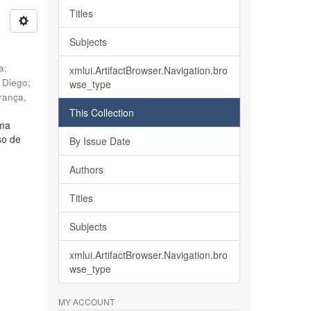
Titles
Subjects
ia
;
xmlui.ArtifactBrowser.Navigation.bro
, Diego
;
wse_type
rança,
This Collection
lma
so de
By Issue Date
Authors
Titles
Subjects
xmlui.ArtifactBrowser.Navigation.bro
wse_type
MY ACCOUNT