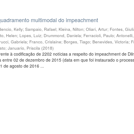
quadramento multimodal do impeachment
encio, Kelly
;
Sampaio, Rafael
;
Kleina, Nilton
;
Oliari, Artur
;
Fontes, Giul
to, Helen
;
Lopes, Luiz
;
Drummond, Daniela
;
Ferracioli, Paulo
;
Antonelli
rucci, Gabriela
;
Franco, Crislaine
;
Borges, Tiago
;
Benevides, Victoria
;
F
ato
;
Januario, Priscila
(
2018
)
ente à codificação de 2202 notícias a respeito do impeachment de Di
s entre 02 de dezembro de 2015 (data em que foi instaurado o proces
1 de agosto de 2016 ...