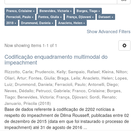
Franco, Crislaine ×
Benevides, Victoria ×
Borges, Tiago ×
Ferracioli, Paulo ×
Fontes, Giulia ×
França, Djiovani ×
Dataset ×
2018 ×
Drummond, Daniela ×
Anacleto, Helen ×
Show Advanced Filters
Now showing items 1-1 of 1
Codificação enquadramento multimodal do
impeachment
Rizzotto, Carla
;
Prudencio, Kelly
;
Sampaio, Rafael
;
Kleina, Nilton
;
Oliari, Artur
;
Fontes, Giulia
;
Braga, Leila
;
Anacleto, Helen
;
Lopes,
Luiz
;
Drummond, Daniela
;
Ferracioli, Paulo
;
Antonelli, Diego
;
Neves, Dédallo
;
Petrucci, Gabriela
;
Franco, Crislaine
;
Borges,
Tiago
;
Benevides, Victoria
;
França, Djiovani
;
Sordi, Renato
;
Januario, Priscila
(
2018
)
Base de dados referente à codificação de 2202 notícias a
respeito do impeachment de Dilma Rousseff, publicadas entre 02
de dezembro de 2015 (data em que foi instaurado o processo de
impeachment) até 31 de agosto de 2016 ...