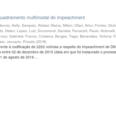
quadramento multimodal do impeachment
encio, Kelly
;
Sampaio, Rafael
;
Kleina, Nilton
;
Oliari, Artur
;
Fontes, Giul
to, Helen
;
Lopes, Luiz
;
Drummond, Daniela
;
Ferracioli, Paulo
;
Antonelli
rucci, Gabriela
;
Franco, Crislaine
;
Borges, Tiago
;
Benevides, Victoria
;
F
ato
;
Januario, Priscila
(
2018
)
ente à codificação de 2202 notícias a respeito do impeachment de Di
s entre 02 de dezembro de 2015 (data em que foi instaurado o proces
1 de agosto de 2016 ...