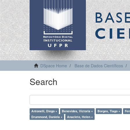
BAS
CIE
DSpace Home
Base de Dados Científicos
Search
Antonelli, Diego ×
Benevides, Victoria ×
Borges, Tiago ×
Fer
Drummond, Daniela ×
Anacleto, Helen ×