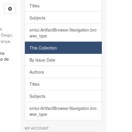
Titles
Subjects
ia
;
xmlui.ArtifactBrowser.Navigation.bro
, Diego
;
wse_type
rança,
This Collection
lma
so de
By Issue Date
Authors
Titles
Subjects
xmlui.ArtifactBrowser.Navigation.bro
wse_type
MY ACCOUNT