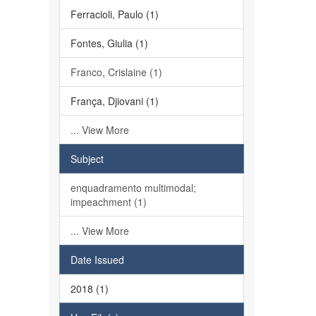
Ferracioli, Paulo (1)
Fontes, Giulia (1)
Franco, Crislaine (1)
França, Djiovani (1)
... View More
Subject
enquadramento multimodal;
impeachment (1)
... View More
Date Issued
2018 (1)