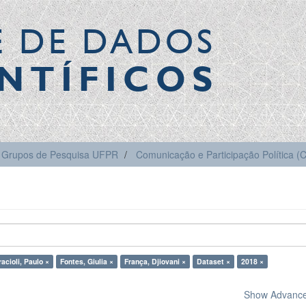
E DE DADOS
NTÍFICOS
Grupos de Pesquisa UFPR
Comunicação e Participação Política 
racioli, Paulo ×
Fontes, Giulia ×
França, Djiovani ×
Dataset ×
2018 ×
Show Advanced