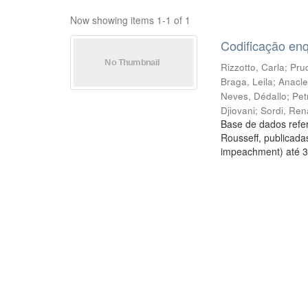
Now showing items 1-1 of 1
Codificação en
Rizzotto, Carla
;
Prud
Braga, Leila
;
Anacle
Neves, Dédallo
;
Pet
Djiovani
;
Sordi, Ren
Base de dados refer
Rousseff, publicada
impeachment) até 3