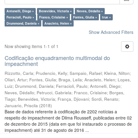
Antonelli, Diego ×
Benevides, Victoria ×
Neves, Dédallo ×
Ferracioli, Paulo ×
Franco, Crislaine ×
Fontes, Giulia ×
true ×
Drummond, Daniela ×
Anacleto, Helen ×
Show Advanced Filters
Now showing items 1-1 of 1
Codificação enquadramento multimodal do
impeachment
Rizzotto, Carla
;
Prudencio, Kelly
;
Sampaio, Rafael
;
Kleina, Nilton
;
Oliari, Artur
;
Fontes, Giulia
;
Braga, Leila
;
Anacleto, Helen
;
Lopes,
Luiz
;
Drummond, Daniela
;
Ferracioli, Paulo
;
Antonelli, Diego
;
Neves, Dédallo
;
Petrucci, Gabriela
;
Franco, Crislaine
;
Borges,
Tiago
;
Benevides, Victoria
;
França, Djiovani
;
Sordi, Renato
;
Januario, Priscila
(
2018
)
Base de dados referente à codificação de 2202 notícias a
respeito do impeachment de Dilma Rousseff, publicadas entre 02
de dezembro de 2015 (data em que foi instaurado o processo de
impeachment) até 31 de agosto de 2016 ...