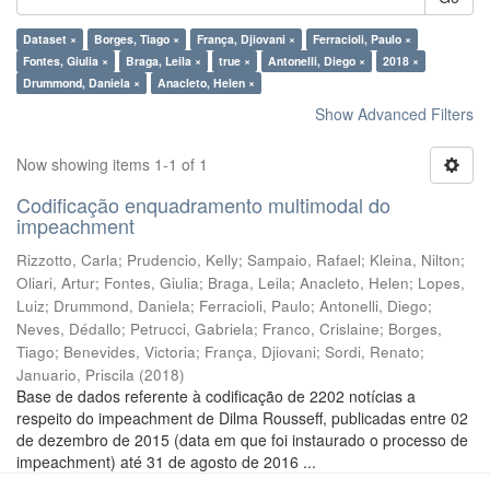
Dataset ×
Borges, Tiago ×
França, Djiovani ×
Ferracioli, Paulo ×
Fontes, Giulia ×
Braga, Leila ×
true ×
Antonelli, Diego ×
2018 ×
Drummond, Daniela ×
Anacleto, Helen ×
Show Advanced Filters
Now showing items 1-1 of 1
Codificação enquadramento multimodal do
impeachment
Rizzotto, Carla
;
Prudencio, Kelly
;
Sampaio, Rafael
;
Kleina, Nilton
;
Oliari, Artur
;
Fontes, Giulia
;
Braga, Leila
;
Anacleto, Helen
;
Lopes,
Luiz
;
Drummond, Daniela
;
Ferracioli, Paulo
;
Antonelli, Diego
;
Neves, Dédallo
;
Petrucci, Gabriela
;
Franco, Crislaine
;
Borges,
Tiago
;
Benevides, Victoria
;
França, Djiovani
;
Sordi, Renato
;
Januario, Priscila
(
2018
)
Base de dados referente à codificação de 2202 notícias a
respeito do impeachment de Dilma Rousseff, publicadas entre 02
de dezembro de 2015 (data em que foi instaurado o processo de
impeachment) até 31 de agosto de 2016 ...