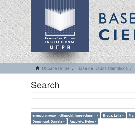
BAS
CIE
DSpace Home
Base de Dados Científicos
Search
enquadramento multimodal; impeachment ×
Braga, Leila ×
Fran
Drummond, Daniela ×
Anacleto, Helen ×