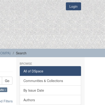
Login
(COMPA)
Search
BROWSE
All of DSpace
Go
Communities & Collections
ulia ×
By Issue Date
Authors
 Filters