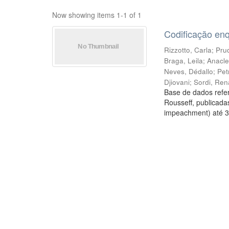
Now showing items 1-1 of 1
Codificação en
Rizzotto, Carla
;
Prud
Braga, Leila
;
Anacle
Neves, Dédallo
;
Pet
Djiovani
;
Sordi, Ren
Base de dados refer
Rousseff, publicada
impeachment) até 3