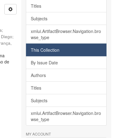
Titles
Subjects
ia
;
xmlui.ArtifactBrowser.Navigation.bro
, Diego
;
wse_type
rança,
This Collection
lma
so de
By Issue Date
Authors
Titles
Subjects
xmlui.ArtifactBrowser.Navigation.bro
wse_type
MY ACCOUNT