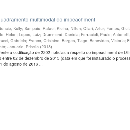
quadramento multimodal do impeachment
encio, Kelly
;
Sampaio, Rafael
;
Kleina, Nilton
;
Oliari, Artur
;
Fontes, Giul
to, Helen
;
Lopes, Luiz
;
Drummond, Daniela
;
Ferracioli, Paulo
;
Antonelli
rucci, Gabriela
;
Franco, Crislaine
;
Borges, Tiago
;
Benevides, Victoria
;
F
ato
;
Januario, Priscila
(
2018
)
ente à codificação de 2202 notícias a respeito do impeachment de Di
s entre 02 de dezembro de 2015 (data em que foi instaurado o proces
1 de agosto de 2016 ...