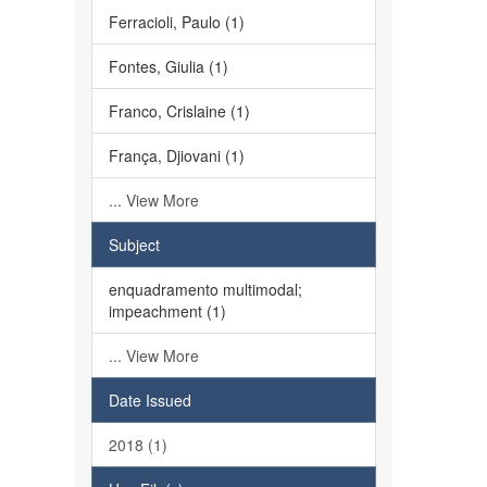
Ferracioli, Paulo (1)
Fontes, Giulia (1)
Franco, Crislaine (1)
França, Djiovani (1)
... View More
Subject
enquadramento multimodal;
impeachment (1)
... View More
Date Issued
2018 (1)