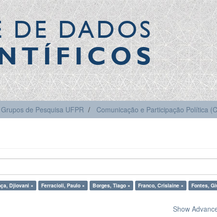
E DE DADOS
NTÍFICOS
Grupos de Pesquisa UFPR
Comunicação e Participação Política 
ça, Djiovani ×
Ferracioli, Paulo ×
Borges, Tiago ×
Franco, Crislaine ×
Fontes, Gi
Show Advanced