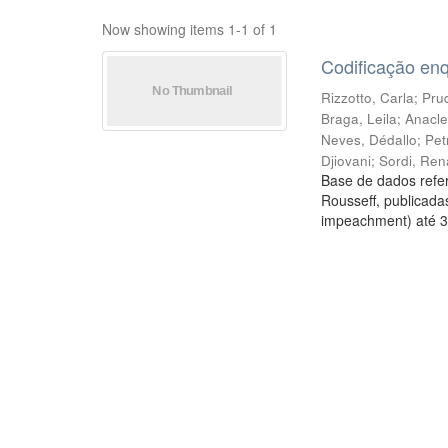
Now showing items 1-1 of 1
Codificação en
Rizzotto, Carla
;
Prud
Braga, Leila
;
Anacle
Neves, Dédallo
;
Pet
Djiovani
;
Sordi, Ren
Base de dados refer
Rousseff, publicada
impeachment) até 3