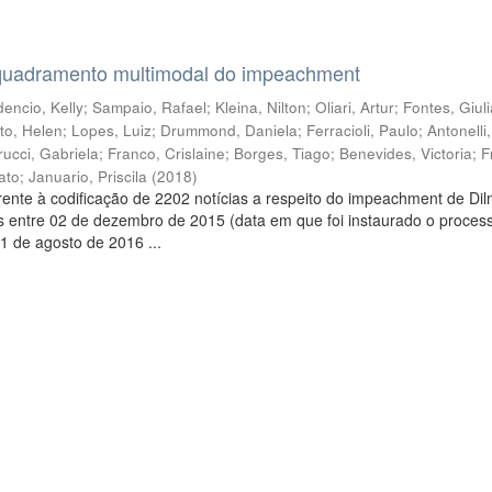
quadramento multimodal do impeachment
encio, Kelly
;
Sampaio, Rafael
;
Kleina, Nilton
;
Oliari, Artur
;
Fontes, Giul
to, Helen
;
Lopes, Luiz
;
Drummond, Daniela
;
Ferracioli, Paulo
;
Antonelli
rucci, Gabriela
;
Franco, Crislaine
;
Borges, Tiago
;
Benevides, Victoria
;
F
ato
;
Januario, Priscila
(
2018
)
ente à codificação de 2202 notícias a respeito do impeachment de Di
s entre 02 de dezembro de 2015 (data em que foi instaurado o proces
1 de agosto de 2016 ...