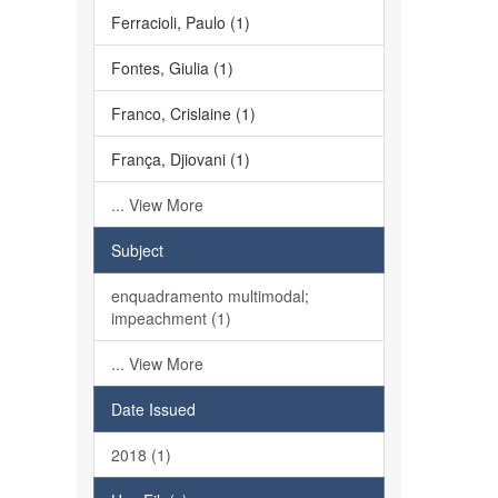
Ferracioli, Paulo (1)
Fontes, Giulia (1)
Franco, Crislaine (1)
França, Djiovani (1)
... View More
Subject
enquadramento multimodal;
impeachment (1)
... View More
Date Issued
2018 (1)