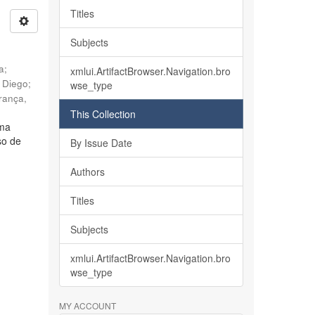
Titles
Subjects
ia
;
xmlui.ArtifactBrowser.Navigation.bro
, Diego
;
wse_type
rança,
This Collection
lma
so de
By Issue Date
Authors
Titles
Subjects
xmlui.ArtifactBrowser.Navigation.bro
wse_type
MY ACCOUNT