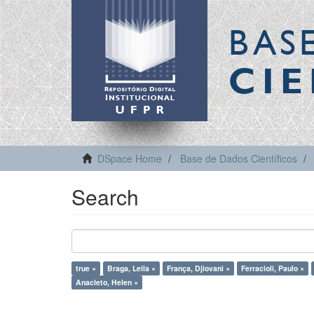
BAS
CIE
DSpace Home
Base de Dados Científicos
Search
true ×
Braga, Leila ×
França, Djiovani ×
Ferracioli, Paulo ×
Anacleto, Helen ×