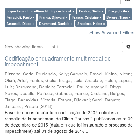
enquadramento multimodal; impeachment ×
Fontes, Giulia ×
Braga, Leila ×
Ferracioli, Paulo ×
França, Djiovani ×
Franco, Crislaine ×
Borges, Tiago ×
Antonelli, Diego ×
Drummond, Daniela ×
Anacleto, Helen ×
Show Advanced Filters
Now showing items 1-1 of 1
Codificação enquadramento multimodal do
impeachment
Rizzotto, Carla
;
Prudencio, Kelly
;
Sampaio, Rafael
;
Kleina, Nilton
;
Oliari, Artur
;
Fontes, Giulia
;
Braga, Leila
;
Anacleto, Helen
;
Lopes,
Luiz
;
Drummond, Daniela
;
Ferracioli, Paulo
;
Antonelli, Diego
;
Neves, Dédallo
;
Petrucci, Gabriela
;
Franco, Crislaine
;
Borges,
Tiago
;
Benevides, Victoria
;
França, Djiovani
;
Sordi, Renato
;
Januario, Priscila
(
2018
)
Base de dados referente à codificação de 2202 notícias a
respeito do impeachment de Dilma Rousseff, publicadas entre 02
de dezembro de 2015 (data em que foi instaurado o processo de
impeachment) até 31 de agosto de 2016 ...