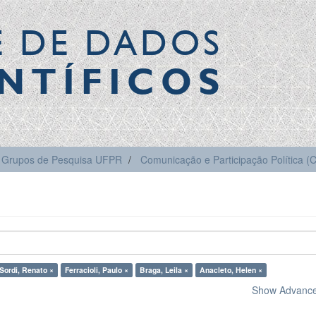
E DE DADOS
NTÍFICOS
Grupos de Pesquisa UFPR
Comunicação e Participação Política 
Sordi, Renato ×
Ferracioli, Paulo ×
Braga, Leila ×
Anacleto, Helen ×
Show Advanced