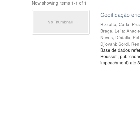
Now showing items 1-1 of 1
Codificação en
Rizzotto, Carla
;
Prud
Braga, Leila
;
Anacle
Neves, Dédallo
;
Pet
Djiovani
;
Sordi, Ren
Base de dados refer
Rousseff, publicada
impeachment) até 3