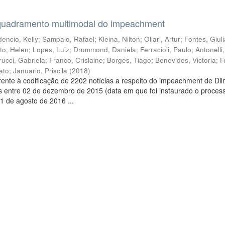
quadramento multimodal do impeachment
encio, Kelly
;
Sampaio, Rafael
;
Kleina, Nilton
;
Oliari, Artur
;
Fontes, Giul
to, Helen
;
Lopes, Luiz
;
Drummond, Daniela
;
Ferracioli, Paulo
;
Antonelli
rucci, Gabriela
;
Franco, Crislaine
;
Borges, Tiago
;
Benevides, Victoria
;
F
ato
;
Januario, Priscila
(
2018
)
ente à codificação de 2202 notícias a respeito do impeachment de Di
s entre 02 de dezembro de 2015 (data em que foi instaurado o proces
1 de agosto de 2016 ...