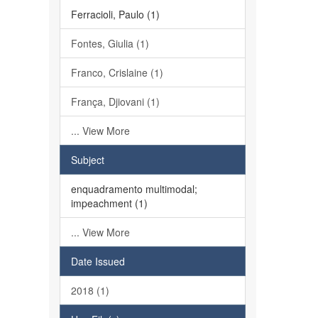
Ferracioli, Paulo (1)
Fontes, Giulia (1)
Franco, Crislaine (1)
França, Djiovani (1)
... View More
Subject
enquadramento multimodal;
impeachment (1)
... View More
Date Issued
2018 (1)