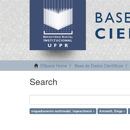
BAS
CIE
DSpace Home
Base de Dados Científicos
Search
enquadramento multimodal; impeachment ×
Antonelli, Diego ×