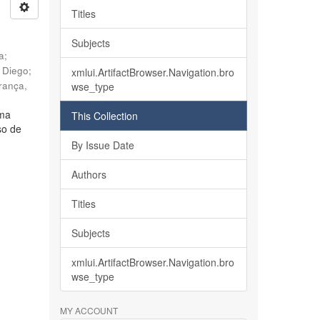
Titles
Subjects
ia
;
, Diego
;
xmlui.ArtifactBrowser.Navigation.bro
rança,
wse_type
lma
This Collection
so de
By Issue Date
Authors
Titles
Subjects
xmlui.ArtifactBrowser.Navigation.bro
wse_type
MY ACCOUNT