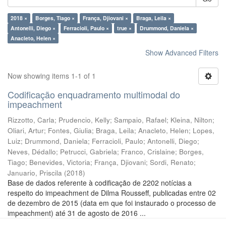
2018 ×
Borges, Tiago ×
França, Djiovani ×
Braga, Leila ×
Antonelli, Diego ×
Ferracioli, Paulo ×
true ×
Drummond, Daniela ×
Anacleto, Helen ×
Show Advanced Filters
Now showing items 1-1 of 1
Codificação enquadramento multimodal do
impeachment
Rizzotto, Carla
;
Prudencio, Kelly
;
Sampaio, Rafael
;
Kleina, Nilton
;
Oliari, Artur
;
Fontes, Giulia
;
Braga, Leila
;
Anacleto, Helen
;
Lopes,
Luiz
;
Drummond, Daniela
;
Ferracioli, Paulo
;
Antonelli, Diego
;
Neves, Dédallo
;
Petrucci, Gabriela
;
Franco, Crislaine
;
Borges,
Tiago
;
Benevides, Victoria
;
França, Djiovani
;
Sordi, Renato
;
Januario, Priscila
(
2018
)
Base de dados referente à codificação de 2202 notícias a
respeito do impeachment de Dilma Rousseff, publicadas entre 02
de dezembro de 2015 (data em que foi instaurado o processo de
impeachment) até 31 de agosto de 2016 ...