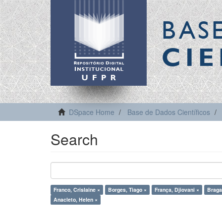
BAS
CIE
DSpace Home
Base de Dados Científicos
Search
Franco, Crislaine ×
Borges, Tiago ×
França, Djiovani ×
Braga,
Anacleto, Helen ×