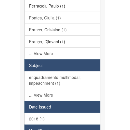
Ferracioli, Paulo (1)
Fontes, Giulia (1)
Franco, Crislaine (1)
França, Djiovani (1)
... View More
Subject
enquadramento multimodal;
impeachment (1)
... View More
Date Issued
2018 (1)