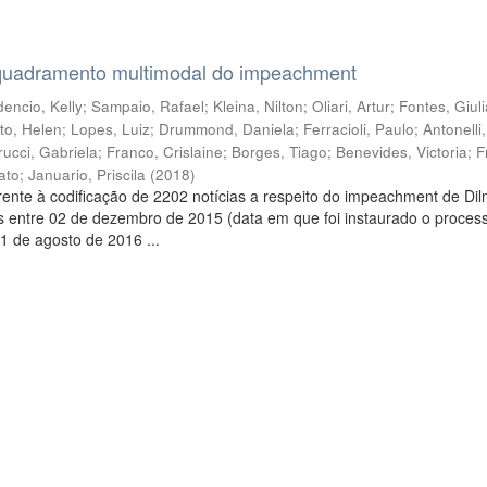
quadramento multimodal do impeachment
encio, Kelly
;
Sampaio, Rafael
;
Kleina, Nilton
;
Oliari, Artur
;
Fontes, Giul
to, Helen
;
Lopes, Luiz
;
Drummond, Daniela
;
Ferracioli, Paulo
;
Antonelli
rucci, Gabriela
;
Franco, Crislaine
;
Borges, Tiago
;
Benevides, Victoria
;
F
ato
;
Januario, Priscila
(
2018
)
ente à codificação de 2202 notícias a respeito do impeachment de Di
s entre 02 de dezembro de 2015 (data em que foi instaurado o proces
1 de agosto de 2016 ...