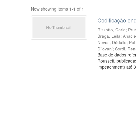
Now showing items 1-1 of 1
Codificação en
Rizzotto, Carla
;
Prud
Braga, Leila
;
Anacle
Neves, Dédallo
;
Pet
Djiovani
;
Sordi, Ren
Base de dados refer
Rousseff, publicada
impeachment) até 3