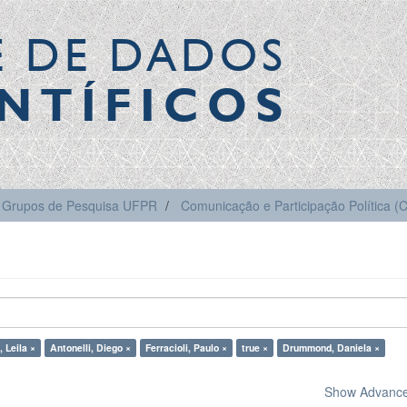
E DE DADOS
NTÍFICOS
Grupos de Pesquisa UFPR
Comunicação e Participação Política 
 Leila ×
Antonelli, Diego ×
Ferracioli, Paulo ×
true ×
Drummond, Daniela ×
Show Advanced