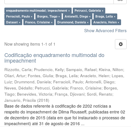
enquadramento multimodal; impeachment ×
Petrucci, Gabriela ×
Ferracioli, Paulo ×
Borges, Tiago ×
Antonelli, Diego ×
Braga, Leila ×
Dataset ×
Franco, Crislaine ×
Drummond, Daniela ×
Anacleto, Helen ×
Show Advanced Filters
Now showing items 1-1 of 1
Codificação enquadramento multimodal do
impeachment
Rizzotto, Carla
;
Prudencio, Kelly
;
Sampaio, Rafael
;
Kleina, Nilton
;
Oliari, Artur
;
Fontes, Giulia
;
Braga, Leila
;
Anacleto, Helen
;
Lopes,
Luiz
;
Drummond, Daniela
;
Ferracioli, Paulo
;
Antonelli, Diego
;
Neves, Dédallo
;
Petrucci, Gabriela
;
Franco, Crislaine
;
Borges,
Tiago
;
Benevides, Victoria
;
França, Djiovani
;
Sordi, Renato
;
Januario, Priscila
(
2018
)
Base de dados referente à codificação de 2202 notícias a
respeito do impeachment de Dilma Rousseff, publicadas entre 02
de dezembro de 2015 (data em que foi instaurado o processo de
impeachment) até 31 de agosto de 2016 ...