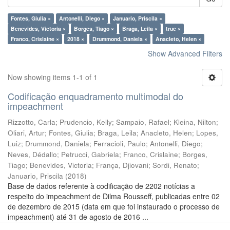
Fontes, Giulia ×
Antonelli, Diego ×
Januario, Priscila ×
Benevides, Victoria ×
Borges, Tiago ×
Braga, Leila ×
true ×
Franco, Crislaine ×
2018 ×
Drummond, Daniela ×
Anacleto, Helen ×
Show Advanced Filters
Now showing items 1-1 of 1
Codificação enquadramento multimodal do
impeachment
Rizzotto, Carla
;
Prudencio, Kelly
;
Sampaio, Rafael
;
Kleina, Nilton
;
Oliari, Artur
;
Fontes, Giulia
;
Braga, Leila
;
Anacleto, Helen
;
Lopes,
Luiz
;
Drummond, Daniela
;
Ferracioli, Paulo
;
Antonelli, Diego
;
Neves, Dédallo
;
Petrucci, Gabriela
;
Franco, Crislaine
;
Borges,
Tiago
;
Benevides, Victoria
;
França, Djiovani
;
Sordi, Renato
;
Januario, Priscila
(
2018
)
Base de dados referente à codificação de 2202 notícias a
respeito do impeachment de Dilma Rousseff, publicadas entre 02
de dezembro de 2015 (data em que foi instaurado o processo de
impeachment) até 31 de agosto de 2016 ...