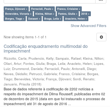
França, Djiovani ×
Ferracioli, Paulo ×
Franco, Crislaine ×
Benevides, Victoria ×
Kleina, Nilton ×
Fontes, Giulia ×
2018 ×
Borges, Tiago ×
Dataset ×
Braga, Leila ×
Anacleto, Helen ×
Show Advanced Filters
Now showing items 1-1 of 1
Codificação enquadramento multimodal do
impeachment
Rizzotto, Carla
;
Prudencio, Kelly
;
Sampaio, Rafael
;
Kleina, Nilton
;
Oliari, Artur
;
Fontes, Giulia
;
Braga, Leila
;
Anacleto, Helen
;
Lopes,
Luiz
;
Drummond, Daniela
;
Ferracioli, Paulo
;
Antonelli, Diego
;
Neves, Dédallo
;
Petrucci, Gabriela
;
Franco, Crislaine
;
Borges,
Tiago
;
Benevides, Victoria
;
França, Djiovani
;
Sordi, Renato
;
Januario, Priscila
(
2018
)
Base de dados referente à codificação de 2202 notícias a
respeito do impeachment de Dilma Rousseff, publicadas entre 02
de dezembro de 2015 (data em que foi instaurado o processo de
impeachment) até 31 de agosto de 2016 ...