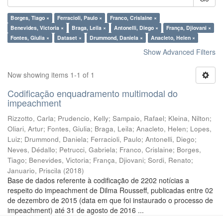
Borges, Tiago ×
Ferracioli, Paulo ×
Franco, Crislaine ×
Benevides, Victoria ×
Braga, Leila ×
Antonelli, Diego ×
França, Djiovani ×
Fontes, Giulia ×
Dataset ×
Drummond, Daniela ×
Anacleto, Helen ×
Show Advanced Filters
Now showing items 1-1 of 1
Codificação enquadramento multimodal do
impeachment
Rizzotto, Carla
;
Prudencio, Kelly
;
Sampaio, Rafael
;
Kleina, Nilton
;
Oliari, Artur
;
Fontes, Giulia
;
Braga, Leila
;
Anacleto, Helen
;
Lopes,
Luiz
;
Drummond, Daniela
;
Ferracioli, Paulo
;
Antonelli, Diego
;
Neves, Dédallo
;
Petrucci, Gabriela
;
Franco, Crislaine
;
Borges,
Tiago
;
Benevides, Victoria
;
França, Djiovani
;
Sordi, Renato
;
Januario, Priscila
(
2018
)
Base de dados referente à codificação de 2202 notícias a
respeito do impeachment de Dilma Rousseff, publicadas entre 02
de dezembro de 2015 (data em que foi instaurado o processo de
impeachment) até 31 de agosto de 2016 ...