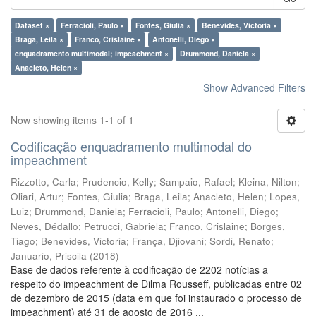
Dataset ×
Ferracioli, Paulo ×
Fontes, Giulia ×
Benevides, Victoria ×
Braga, Leila ×
Franco, Crislaine ×
Antonelli, Diego ×
enquadramento multimodal; impeachment ×
Drummond, Daniela ×
Anacleto, Helen ×
Show Advanced Filters
Now showing items 1-1 of 1
Codificação enquadramento multimodal do
impeachment
Rizzotto, Carla
;
Prudencio, Kelly
;
Sampaio, Rafael
;
Kleina, Nilton
;
Oliari, Artur
;
Fontes, Giulia
;
Braga, Leila
;
Anacleto, Helen
;
Lopes,
Luiz
;
Drummond, Daniela
;
Ferracioli, Paulo
;
Antonelli, Diego
;
Neves, Dédallo
;
Petrucci, Gabriela
;
Franco, Crislaine
;
Borges,
Tiago
;
Benevides, Victoria
;
França, Djiovani
;
Sordi, Renato
;
Januario, Priscila
(
2018
)
Base de dados referente à codificação de 2202 notícias a
respeito do impeachment de Dilma Rousseff, publicadas entre 02
de dezembro de 2015 (data em que foi instaurado o processo de
impeachment) até 31 de agosto de 2016 ...