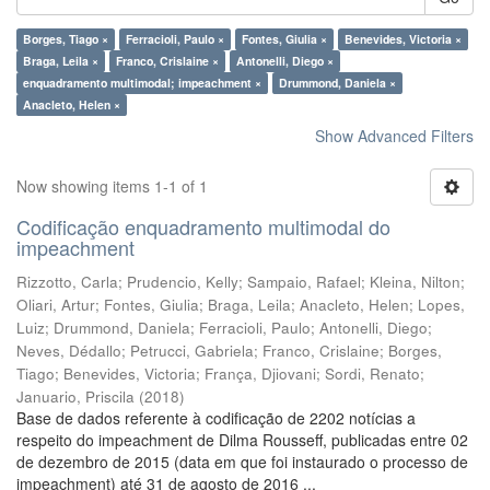
Borges, Tiago ×
Ferracioli, Paulo ×
Fontes, Giulia ×
Benevides, Victoria ×
Braga, Leila ×
Franco, Crislaine ×
Antonelli, Diego ×
enquadramento multimodal; impeachment ×
Drummond, Daniela ×
Anacleto, Helen ×
Show Advanced Filters
Now showing items 1-1 of 1
Codificação enquadramento multimodal do
impeachment
Rizzotto, Carla
;
Prudencio, Kelly
;
Sampaio, Rafael
;
Kleina, Nilton
;
Oliari, Artur
;
Fontes, Giulia
;
Braga, Leila
;
Anacleto, Helen
;
Lopes,
Luiz
;
Drummond, Daniela
;
Ferracioli, Paulo
;
Antonelli, Diego
;
Neves, Dédallo
;
Petrucci, Gabriela
;
Franco, Crislaine
;
Borges,
Tiago
;
Benevides, Victoria
;
França, Djiovani
;
Sordi, Renato
;
Januario, Priscila
(
2018
)
Base de dados referente à codificação de 2202 notícias a
respeito do impeachment de Dilma Rousseff, publicadas entre 02
de dezembro de 2015 (data em que foi instaurado o processo de
impeachment) até 31 de agosto de 2016 ...