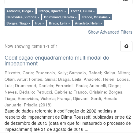
Antonelli, Diego ×
França, Djiovani ×
Fontes, Giulia ×
Benevides, Victoria ×
Drummond, Daniela ×
Franco, Crislaine ×
Borges, Tiago ×
true ×
Braga, Leila ×
Anacleto, Helen ×
Show Advanced Filters
Now showing items 1-1 of 1
Codificação enquadramento multimodal do
impeachment
Rizzotto, Carla
;
Prudencio, Kelly
;
Sampaio, Rafael
;
Kleina, Nilton
;
Oliari, Artur
;
Fontes, Giulia
;
Braga, Leila
;
Anacleto, Helen
;
Lopes,
Luiz
;
Drummond, Daniela
;
Ferracioli, Paulo
;
Antonelli, Diego
;
Neves, Dédallo
;
Petrucci, Gabriela
;
Franco, Crislaine
;
Borges,
Tiago
;
Benevides, Victoria
;
França, Djiovani
;
Sordi, Renato
;
Januario, Priscila
(
2018
)
Base de dados referente à codificação de 2202 notícias a
respeito do impeachment de Dilma Rousseff, publicadas entre 02
de dezembro de 2015 (data em que foi instaurado o processo de
impeachment) até 31 de agosto de 2016 ...