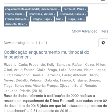
enquadramento multimodal; impeachment ×
Ferracioli, Paulo ×
Fontes, Giulia ×
Benevides, Victoria ×
Drummond, Daniela ×
Franco, Crislaine ×
Borges, Tiago ×
true ×
Braga, Leila ×
Anacleto, Helen ×
Show Advanced Filters
Now showing items 1-1 of 1
Codificação enquadramento multimodal do
impeachment
Rizzotto, Carla
;
Prudencio, Kelly
;
Sampaio, Rafael
;
Kleina, Nilton
;
Oliari, Artur
;
Fontes, Giulia
;
Braga, Leila
;
Anacleto, Helen
;
Lopes,
Luiz
;
Drummond, Daniela
;
Ferracioli, Paulo
;
Antonelli, Diego
;
Neves, Dédallo
;
Petrucci, Gabriela
;
Franco, Crislaine
;
Borges,
Tiago
;
Benevides, Victoria
;
França, Djiovani
;
Sordi, Renato
;
Januario, Priscila
(
2018
)
Base de dados referente à codificação de 2202 notícias a
respeito do impeachment de Dilma Rousseff, publicadas entre 02
de dezembro de 2015 (data em que foi instaurado o processo de
impeachment) até 31 de agosto de 2016 ...