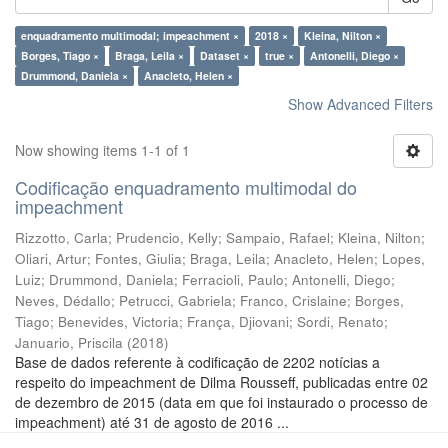
enquadramento multimodal; impeachment ×
2018 ×
Kleina, Nilton ×
Borges, Tiago ×
Braga, Leila ×
Dataset ×
true ×
Antonelli, Diego ×
Drummond, Daniela ×
Anacleto, Helen ×
Show Advanced Filters
Now showing items 1-1 of 1
Codificação enquadramento multimodal do
impeachment
Rizzotto, Carla
;
Prudencio, Kelly
;
Sampaio, Rafael
;
Kleina, Nilton
;
Oliari, Artur
;
Fontes, Giulia
;
Braga, Leila
;
Anacleto, Helen
;
Lopes,
Luiz
;
Drummond, Daniela
;
Ferracioli, Paulo
;
Antonelli, Diego
;
Neves, Dédallo
;
Petrucci, Gabriela
;
Franco, Crislaine
;
Borges,
Tiago
;
Benevides, Victoria
;
França, Djiovani
;
Sordi, Renato
;
Januario, Priscila
(
2018
)
Base de dados referente à codificação de 2202 notícias a
respeito do impeachment de Dilma Rousseff, publicadas entre 02
de dezembro de 2015 (data em que foi instaurado o processo de
impeachment) até 31 de agosto de 2016 ...