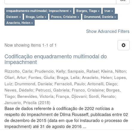
enquadramento multimodal; impeachment ×
Borges, Tiago ×
true ×
Dataset ×
Braga, Leila ×
Franco, Crislaine ×
Drummond, Daniela ×
Anacleto, Helen ×
Show Advanced Filters
Now showing items 1-1 of 1
Codificação enquadramento multimodal do
impeachment
Rizzotto, Carla
;
Prudencio, Kelly
;
Sampaio, Rafael
;
Kleina, Nilton
;
Oliari, Artur
;
Fontes, Giulia
;
Braga, Leila
;
Anacleto, Helen
;
Lopes,
Luiz
;
Drummond, Daniela
;
Ferracioli, Paulo
;
Antonelli, Diego
;
Neves, Dédallo
;
Petrucci, Gabriela
;
Franco, Crislaine
;
Borges,
Tiago
;
Benevides, Victoria
;
França, Djiovani
;
Sordi, Renato
;
Januario, Priscila
(
2018
)
Base de dados referente à codificação de 2202 notícias a
respeito do impeachment de Dilma Rousseff, publicadas entre 02
de dezembro de 2015 (data em que foi instaurado o processo de
impeachment) até 31 de agosto de 2016 ...