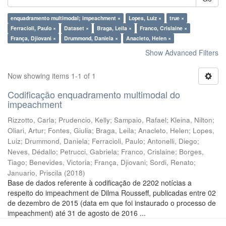
enquadramento multimodal; impeachment ×
Lopes, Luiz ×
true ×
Ferracioli, Paulo ×
Dataset ×
Braga, Leila ×
Franco, Crislaine ×
França, Djiovani ×
Drummond, Daniela ×
Anacleto, Helen ×
Show Advanced Filters
Now showing items 1-1 of 1
Codificação enquadramento multimodal do
impeachment
Rizzotto, Carla
;
Prudencio, Kelly
;
Sampaio, Rafael
;
Kleina, Nilton
;
Oliari, Artur
;
Fontes, Giulia
;
Braga, Leila
;
Anacleto, Helen
;
Lopes,
Luiz
;
Drummond, Daniela
;
Ferracioli, Paulo
;
Antonelli, Diego
;
Neves, Dédallo
;
Petrucci, Gabriela
;
Franco, Crislaine
;
Borges,
Tiago
;
Benevides, Victoria
;
França, Djiovani
;
Sordi, Renato
;
Januario, Priscila
(
2018
)
Base de dados referente à codificação de 2202 notícias a
respeito do impeachment de Dilma Rousseff, publicadas entre 02
de dezembro de 2015 (data em que foi instaurado o processo de
impeachment) até 31 de agosto de 2016 ...