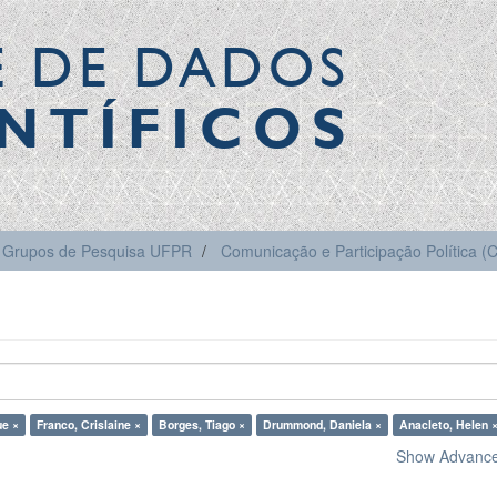
E DE DADOS
NTÍFICOS
Grupos de Pesquisa UFPR
Comunicação e Participação Política 
ue ×
Franco, Crislaine ×
Borges, Tiago ×
Drummond, Daniela ×
Anacleto, Helen 
Show Advanced