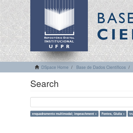
BAS
CIE
DSpace Home
Base de Dados Científicos
Search
enquadramento multimodal; impeachment ×
Fontes, Giulia ×
tr