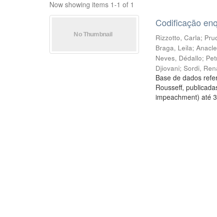
Now showing items 1-1 of 1
Codificação en
Rizzotto, Carla
;
Prud
Braga, Leila
;
Anacle
Neves, Dédallo
;
Pet
Djiovani
;
Sordi, Ren
Base de dados refer
Rousseff, publicada
impeachment) até 3