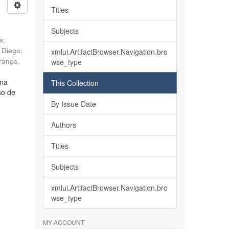
Titles
Subjects
ia
;
, Diego
;
xmlui.ArtifactBrowser.Navigation.bro
rança,
wse_type
lma
This Collection
so de
By Issue Date
Authors
Titles
Subjects
xmlui.ArtifactBrowser.Navigation.bro
wse_type
MY ACCOUNT