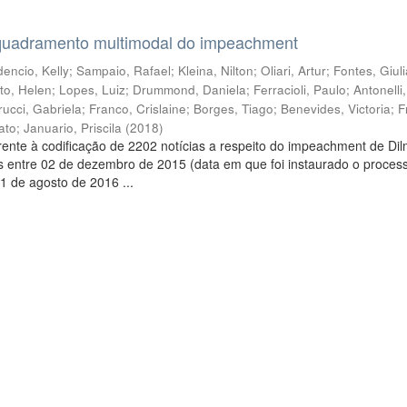
quadramento multimodal do impeachment
encio, Kelly
;
Sampaio, Rafael
;
Kleina, Nilton
;
Oliari, Artur
;
Fontes, Giul
to, Helen
;
Lopes, Luiz
;
Drummond, Daniela
;
Ferracioli, Paulo
;
Antonelli
rucci, Gabriela
;
Franco, Crislaine
;
Borges, Tiago
;
Benevides, Victoria
;
F
ato
;
Januario, Priscila
(
2018
)
ente à codificação de 2202 notícias a respeito do impeachment de Di
s entre 02 de dezembro de 2015 (data em que foi instaurado o proces
1 de agosto de 2016 ...