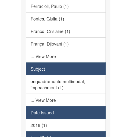
Ferracioli, Paulo (1)
Fontes, Giulia (1)
Franco, Crislaine (1)
França, Djiovani (1)
... View More
Subject
enquadramento multimodal;
impeachment (1)
... View More
Date Issued
2018 (1)