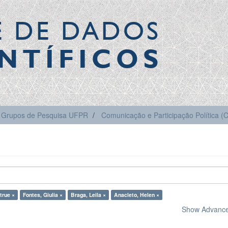
E DE DADOS
NTÍFICOS
Grupos de Pesquisa UFPR
Comunicação e Participação Política 
true ×
Fontes, Giulia ×
Braga, Leila ×
Anacleto, Helen ×
Show Advanced