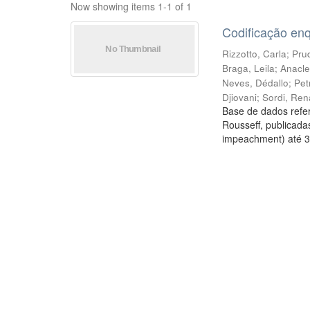
Now showing items 1-1 of 1
Codificação en
Rizzotto, Carla
;
Prud
Braga, Leila
;
Anacle
Neves, Dédallo
;
Pet
Djiovani
;
Sordi, Ren
Base de dados refer
Rousseff, publicada
impeachment) até 3