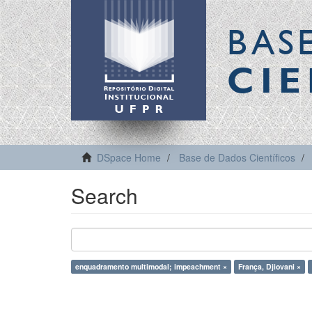
BAS
CIE
DSpace Home
Base de Dados Científicos
Search
enquadramento multimodal; impeachment ×
França, Djiovani ×