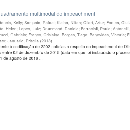
quadramento multimodal do impeachment
encio, Kelly
;
Sampaio, Rafael
;
Kleina, Nilton
;
Oliari, Artur
;
Fontes, Giul
to, Helen
;
Lopes, Luiz
;
Drummond, Daniela
;
Ferracioli, Paulo
;
Antonelli
rucci, Gabriela
;
Franco, Crislaine
;
Borges, Tiago
;
Benevides, Victoria
;
F
ato
;
Januario, Priscila
(
2018
)
ente à codificação de 2202 notícias a respeito do impeachment de Di
s entre 02 de dezembro de 2015 (data em que foi instaurado o proces
1 de agosto de 2016 ...