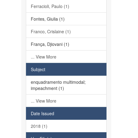
Ferracioli, Paulo (1)
Fontes, Giulia (1)
Franco, Crislaine (1)
França, Djiovani (1)
... View More
Subject
enquadramento multimodal;
impeachment (1)
... View More
Date Issued
2018 (1)