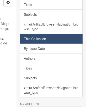
Titles
Subjects
ia
;
, Diego
;
xmlui.ArtifactBrowser.Navigation.bro
rança,
wse_type
lma
This Collection
so de
By Issue Date
Authors
Titles
Subjects
xmlui.ArtifactBrowser.Navigation.bro
wse_type
MY ACCOUNT