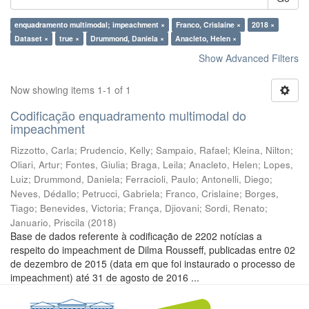
enquadramento multimodal; impeachment ×
Franco, Crislaine ×
2018 ×
Dataset ×
true ×
Drummond, Daniela ×
Anacleto, Helen ×
Show Advanced Filters
Now showing items 1-1 of 1
Codificação enquadramento multimodal do
impeachment
Rizzotto, Carla
;
Prudencio, Kelly
;
Sampaio, Rafael
;
Kleina, Nilton
;
Oliari, Artur
;
Fontes, Giulia
;
Braga, Leila
;
Anacleto, Helen
;
Lopes,
Luiz
;
Drummond, Daniela
;
Ferracioli, Paulo
;
Antonelli, Diego
;
Neves, Dédallo
;
Petrucci, Gabriela
;
Franco, Crislaine
;
Borges,
Tiago
;
Benevides, Victoria
;
França, Djiovani
;
Sordi, Renato
;
Januario, Priscila
(
2018
)
Base de dados referente à codificação de 2202 notícias a
respeito do impeachment de Dilma Rousseff, publicadas entre 02
de dezembro de 2015 (data em que foi instaurado o processo de
impeachment) até 31 de agosto de 2016 ...