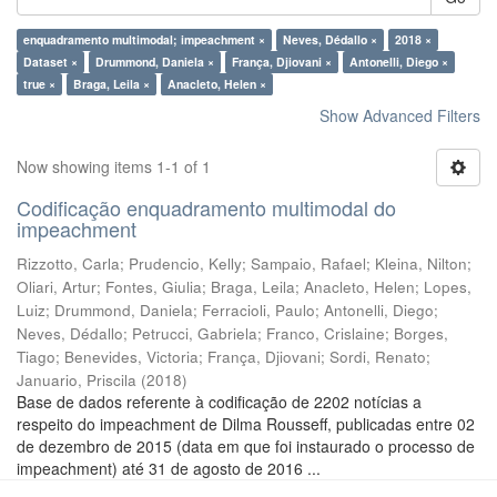
enquadramento multimodal; impeachment ×
Neves, Dédallo ×
2018 ×
Dataset ×
Drummond, Daniela ×
França, Djiovani ×
Antonelli, Diego ×
true ×
Braga, Leila ×
Anacleto, Helen ×
Show Advanced Filters
Now showing items 1-1 of 1
Codificação enquadramento multimodal do
impeachment
Rizzotto, Carla
;
Prudencio, Kelly
;
Sampaio, Rafael
;
Kleina, Nilton
;
Oliari, Artur
;
Fontes, Giulia
;
Braga, Leila
;
Anacleto, Helen
;
Lopes,
Luiz
;
Drummond, Daniela
;
Ferracioli, Paulo
;
Antonelli, Diego
;
Neves, Dédallo
;
Petrucci, Gabriela
;
Franco, Crislaine
;
Borges,
Tiago
;
Benevides, Victoria
;
França, Djiovani
;
Sordi, Renato
;
Januario, Priscila
(
2018
)
Base de dados referente à codificação de 2202 notícias a
respeito do impeachment de Dilma Rousseff, publicadas entre 02
de dezembro de 2015 (data em que foi instaurado o processo de
impeachment) até 31 de agosto de 2016 ...