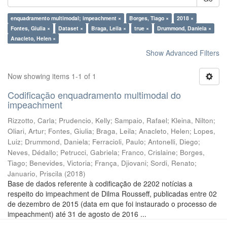
enquadramento multimodal; impeachment ×
Borges, Tiago ×
2018 ×
Fontes, Giulia ×
Dataset ×
Braga, Leila ×
true ×
Drummond, Daniela ×
Anacleto, Helen ×
Show Advanced Filters
Now showing items 1-1 of 1
Codificação enquadramento multimodal do
impeachment
Rizzotto, Carla
;
Prudencio, Kelly
;
Sampaio, Rafael
;
Kleina, Nilton
;
Oliari, Artur
;
Fontes, Giulia
;
Braga, Leila
;
Anacleto, Helen
;
Lopes,
Luiz
;
Drummond, Daniela
;
Ferracioli, Paulo
;
Antonelli, Diego
;
Neves, Dédallo
;
Petrucci, Gabriela
;
Franco, Crislaine
;
Borges,
Tiago
;
Benevides, Victoria
;
França, Djiovani
;
Sordi, Renato
;
Januario, Priscila
(
2018
)
Base de dados referente à codificação de 2202 notícias a
respeito do impeachment de Dilma Rousseff, publicadas entre 02
de dezembro de 2015 (data em que foi instaurado o processo de
impeachment) até 31 de agosto de 2016 ...