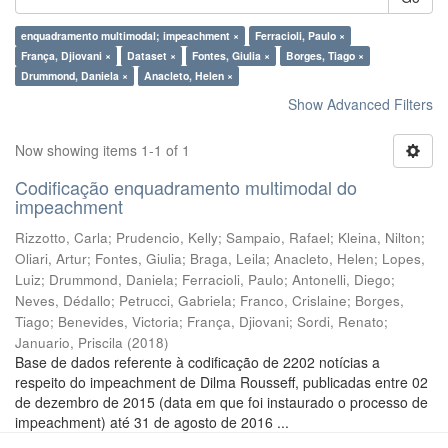
enquadramento multimodal; impeachment ×
Ferracioli, Paulo ×
França, Djiovani ×
Dataset ×
Fontes, Giulia ×
Borges, Tiago ×
Drummond, Daniela ×
Anacleto, Helen ×
Show Advanced Filters
Now showing items 1-1 of 1
Codificação enquadramento multimodal do
impeachment
Rizzotto, Carla
;
Prudencio, Kelly
;
Sampaio, Rafael
;
Kleina, Nilton
;
Oliari, Artur
;
Fontes, Giulia
;
Braga, Leila
;
Anacleto, Helen
;
Lopes,
Luiz
;
Drummond, Daniela
;
Ferracioli, Paulo
;
Antonelli, Diego
;
Neves, Dédallo
;
Petrucci, Gabriela
;
Franco, Crislaine
;
Borges,
Tiago
;
Benevides, Victoria
;
França, Djiovani
;
Sordi, Renato
;
Januario, Priscila
(
2018
)
Base de dados referente à codificação de 2202 notícias a
respeito do impeachment de Dilma Rousseff, publicadas entre 02
de dezembro de 2015 (data em que foi instaurado o processo de
impeachment) até 31 de agosto de 2016 ...