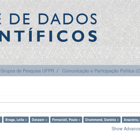
E DE DADOS
NTÍFICOS
Grupos de Pesquisa UFPR
Comunicação e Participação Política 
×
Braga, Leila ×
Dataset ×
Ferracioli, Paulo ×
Drummond, Daniela ×
Anacleto,
Show Advanced