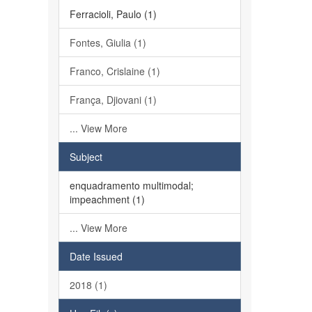
Ferracioli, Paulo (1)
Fontes, Giulia (1)
Franco, Crislaine (1)
França, Djiovani (1)
... View More
Subject
enquadramento multimodal;
impeachment (1)
... View More
Date Issued
2018 (1)