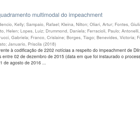
quadramento multimodal do impeachment
encio, Kelly
;
Sampaio, Rafael
;
Kleina, Nilton
;
Oliari, Artur
;
Fontes, Giul
to, Helen
;
Lopes, Luiz
;
Drummond, Daniela
;
Ferracioli, Paulo
;
Antonelli
rucci, Gabriela
;
Franco, Crislaine
;
Borges, Tiago
;
Benevides, Victoria
;
F
ato
;
Januario, Priscila
(
2018
)
ente à codificação de 2202 notícias a respeito do impeachment de Di
s entre 02 de dezembro de 2015 (data em que foi instaurado o proces
1 de agosto de 2016 ...