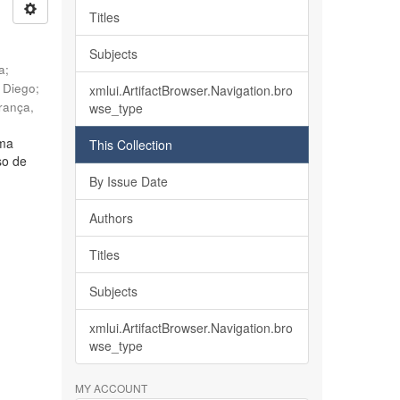
Titles
Subjects
ia
;
, Diego
;
xmlui.ArtifactBrowser.Navigation.bro
rança,
wse_type
lma
This Collection
so de
By Issue Date
Authors
Titles
Subjects
xmlui.ArtifactBrowser.Navigation.bro
wse_type
MY ACCOUNT