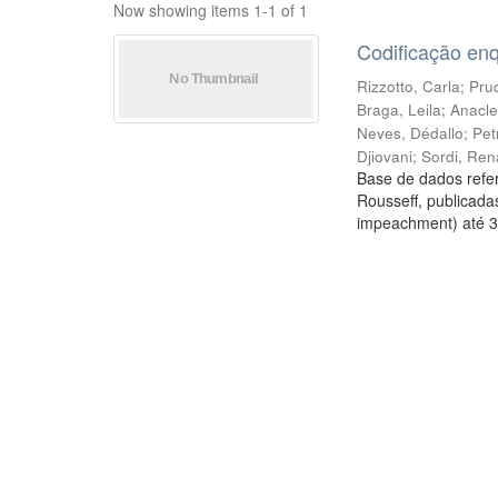
Now showing items 1-1 of 1
Codificação en
Rizzotto, Carla
;
Prud
Braga, Leila
;
Anacle
Neves, Dédallo
;
Pet
Djiovani
;
Sordi, Ren
Base de dados refer
Rousseff, publicada
impeachment) até 3