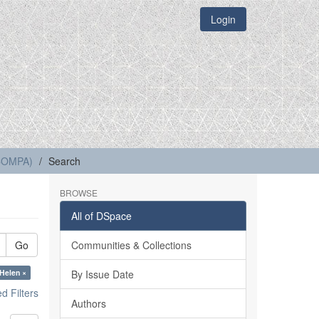
Login
(COMPA)
Search
BROWSE
All of DSpace
Go
Communities & Collections
 Helen ×
By Issue Date
 Filters
Authors