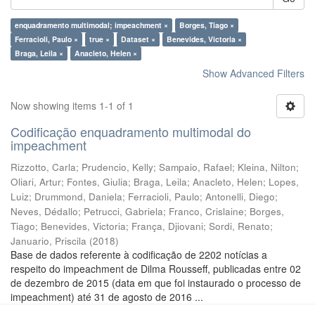
enquadramento multimodal; impeachment ×
Borges, Tiago ×
Ferracioli, Paulo ×
true ×
Dataset ×
Benevides, Victoria ×
Braga, Leila ×
Anacleto, Helen ×
Show Advanced Filters
Now showing items 1-1 of 1
Codificação enquadramento multimodal do
impeachment
Rizzotto, Carla
;
Prudencio, Kelly
;
Sampaio, Rafael
;
Kleina, Nilton
;
Oliari, Artur
;
Fontes, Giulia
;
Braga, Leila
;
Anacleto, Helen
;
Lopes,
Luiz
;
Drummond, Daniela
;
Ferracioli, Paulo
;
Antonelli, Diego
;
Neves, Dédallo
;
Petrucci, Gabriela
;
Franco, Crislaine
;
Borges,
Tiago
;
Benevides, Victoria
;
França, Djiovani
;
Sordi, Renato
;
Januario, Priscila
(
2018
)
Base de dados referente à codificação de 2202 notícias a
respeito do impeachment de Dilma Rousseff, publicadas entre 02
de dezembro de 2015 (data em que foi instaurado o processo de
impeachment) até 31 de agosto de 2016 ...