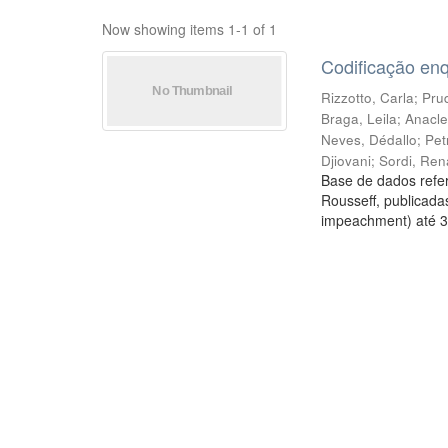
Now showing items 1-1 of 1
Codificação en
Rizzotto, Carla
;
Prud
Braga, Leila
;
Anacle
Neves, Dédallo
;
Pet
Djiovani
;
Sordi, Ren
Base de dados refer
Rousseff, publicada
impeachment) até 3