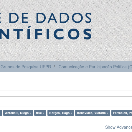
E DE DADOS
NTÍFICOS
Grupos de Pesquisa UFPR
Comunicação e Participação Política 
×
Antonelli, Diego ×
true ×
Borges, Tiago ×
Benevides, Victoria ×
Ferracioli, P
Show Advanced