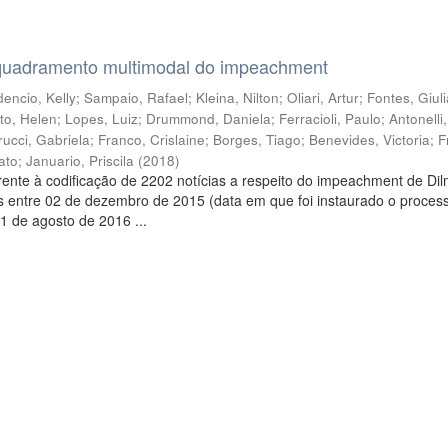
quadramento multimodal do impeachment
encio, Kelly
;
Sampaio, Rafael
;
Kleina, Nilton
;
Oliari, Artur
;
Fontes, Giul
to, Helen
;
Lopes, Luiz
;
Drummond, Daniela
;
Ferracioli, Paulo
;
Antonelli
rucci, Gabriela
;
Franco, Crislaine
;
Borges, Tiago
;
Benevides, Victoria
;
F
ato
;
Januario, Priscila
(
2018
)
ente à codificação de 2202 notícias a respeito do impeachment de Di
s entre 02 de dezembro de 2015 (data em que foi instaurado o proces
1 de agosto de 2016 ...