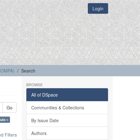
Login
(COMPA)
Search
BROWSE
All of DSpace
Go
Communities & Collections
aulo ×
By Issue Date
Authors
 Filters