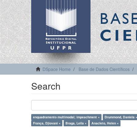
BAS
CIE
DSpace Home
Base de Dados Científicos
Search
enquadramento multimodal; impeachment ×
Drummond, Daniela 
França, Djiovani ×
Braga, Leila ×
Anacleto, Helen ×