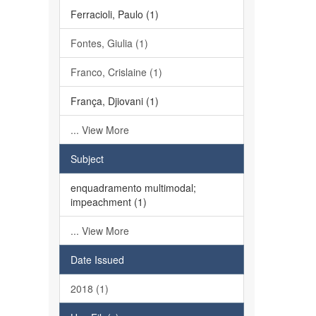
Ferracioli, Paulo (1)
Fontes, Giulia (1)
Franco, Crislaine (1)
França, Djiovani (1)
... View More
Subject
enquadramento multimodal;
impeachment (1)
... View More
Date Issued
2018 (1)