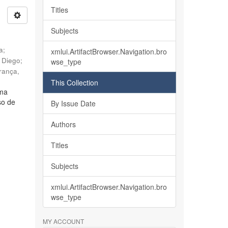
Titles
Subjects
ia
;
xmlui.ArtifactBrowser.Navigation.bro
, Diego
;
wse_type
rança,
This Collection
lma
so de
By Issue Date
Authors
Titles
Subjects
xmlui.ArtifactBrowser.Navigation.bro
wse_type
MY ACCOUNT