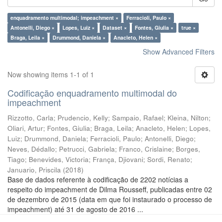
enquadramento multimodal; impeachment ×
Ferracioli, Paulo ×
Antonelli, Diego ×
Lopes, Luiz ×
Dataset ×
Fontes, Giulia ×
true ×
Braga, Leila ×
Drummond, Daniela ×
Anacleto, Helen ×
Show Advanced Filters
Now showing items 1-1 of 1
Codificação enquadramento multimodal do
impeachment
Rizzotto, Carla
;
Prudencio, Kelly
;
Sampaio, Rafael
;
Kleina, Nilton
;
Oliari, Artur
;
Fontes, Giulia
;
Braga, Leila
;
Anacleto, Helen
;
Lopes,
Luiz
;
Drummond, Daniela
;
Ferracioli, Paulo
;
Antonelli, Diego
;
Neves, Dédallo
;
Petrucci, Gabriela
;
Franco, Crislaine
;
Borges,
Tiago
;
Benevides, Victoria
;
França, Djiovani
;
Sordi, Renato
;
Januario, Priscila
(
2018
)
Base de dados referente à codificação de 2202 notícias a
respeito do impeachment de Dilma Rousseff, publicadas entre 02
de dezembro de 2015 (data em que foi instaurado o processo de
impeachment) até 31 de agosto de 2016 ...