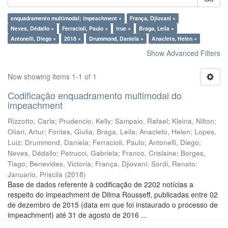
enquadramento multimodal; impeachment ×
França, Djiovani ×
Neves, Dédallo ×
Ferracioli, Paulo ×
true ×
Braga, Leila ×
Antonelli, Diego ×
2018 ×
Drummond, Daniela ×
Anacleto, Helen ×
Show Advanced Filters
Now showing items 1-1 of 1
Codificação enquadramento multimodal do
impeachment
Rizzotto, Carla
;
Prudencio, Kelly
;
Sampaio, Rafael
;
Kleina, Nilton
;
Oliari, Artur
;
Fontes, Giulia
;
Braga, Leila
;
Anacleto, Helen
;
Lopes,
Luiz
;
Drummond, Daniela
;
Ferracioli, Paulo
;
Antonelli, Diego
;
Neves, Dédallo
;
Petrucci, Gabriela
;
Franco, Crislaine
;
Borges,
Tiago
;
Benevides, Victoria
;
França, Djiovani
;
Sordi, Renato
;
Januario, Priscila
(
2018
)
Base de dados referente à codificação de 2202 notícias a
respeito do impeachment de Dilma Rousseff, publicadas entre 02
de dezembro de 2015 (data em que foi instaurado o processo de
impeachment) até 31 de agosto de 2016 ...